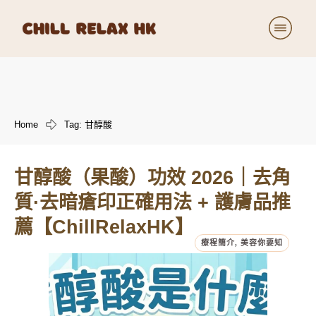
療程詳細
價目表
美容日記
Home
Tag: 甘醇酸
關於我們
小小商店
甘醇酸（果酸）功效 2026｜去角
加入我們
質·去暗瘡印正確用法 + 護膚品推
薦【ChillRelaxHK】
療程簡介
,
美容你要知