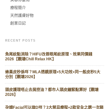
療程簡介
天然護膚好物
創業日記
RECENT POSTS
魚尾紋點消除？HIFU改善眼尾紋原理、效果同價錢
2026【觀塘Chill Relax HK】
蜂巢皮秒係咩？MLA透鏡原理+5大功效+同一般皮秒5大
分別【觀塘2026】
頭皮護理唔止去屑控油？都市人頭皮繃緊點算好【觀塘
2026】
孕婦Facial可以做D咩？3大禁忌療程+2款安全之選一次睇