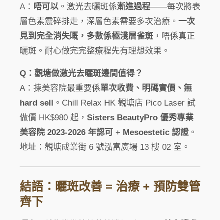
A：
唔可以
。激光去曬斑係
漸進過程
——每次將表
層色素震碎排走，深層色素需要多次治療。
一次
見到完全消失嘅，多數係極淺層雀斑
，唔係真正
曬斑。耐心做完完整療程先有理想效果。
Q：觀塘做激光去曬斑邊間值得？
A：揀美容院最重要係
單次收費、明碼實價、無
hard sell
。Chill Relax HK 觀塘店 Pico Laser 試
做價 HK$980 起，
Sisters BeautyPro 優秀專業
美容院 2023-2026 年認可
+
Mesoestetic 認證
。
地址：觀塘成業街 6 號泓富廣場 13 樓 02 室。
結語：曬斑改善 = 治療 + 預防雙管
齊下