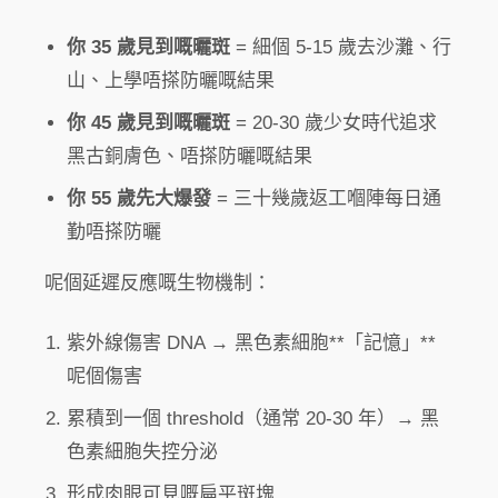
你 35 歲見到嘅曬斑
= 細個 5-15 歲去沙灘、行
山、上學唔搽防曬嘅結果
你 45 歲見到嘅曬斑
= 20-30 歲少女時代追求
黑古銅膚色、唔搽防曬嘅結果
你 55 歲先大爆發
= 三十幾歲返工嗰陣每日通
勤唔搽防曬
呢個延遲反應嘅生物機制：
紫外線傷害 DNA → 黑色素細胞**「記憶」**
呢個傷害
累積到一個 threshold（通常 20-30 年）→ 黑
色素細胞失控分泌
形成肉眼可見嘅扁平斑塊