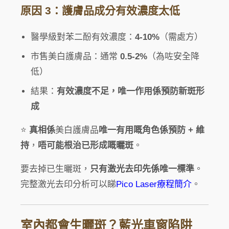
原因 3：護膚品成分有效濃度太低
醫學級對苯二酚有效濃度：
4-10%
（需處方）
市售美白護膚品：通常
0.5-2%
（為咗安全降
低）
結果：
有效濃度不足，唯一作用係預防新斑形
成
⭐
真相係
美白護膚品
唯一有用嘅角色係預防 + 維
持
，
唔可能根治已形成嘅曬斑
。
要去掉已生曬斑，
只有激光去印先係唯一標準
。
完整激光去印分析可以睇
Pico Laser療程簡介
。
室內都會生曬斑？藍光車窗陷阱