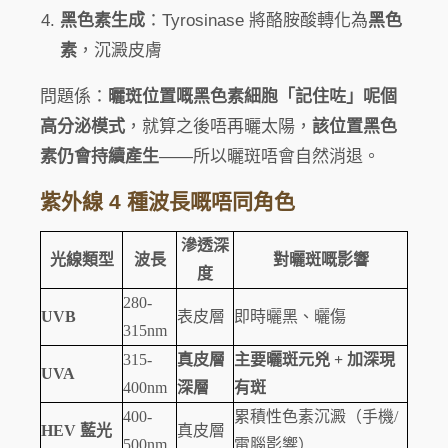
黑色素生成
：Tyrosinase 將酪胺酸轉化為
黑色
素
，沉澱皮膚
問題係：
曬斑位置嘅黑色素細胞「記住咗」呢個
高分泌模式
，就算之後唔再曬太陽，
該位置黑色
素仍會持續產生
——所以曬斑唔會自然消退。
紫外線 4 種波長嘅唔同角色
滲透深
光線類型
波長
對曬斑嘅影響
度
280-
UVB
表皮層
即時曬黑、曬傷
315nm
315-
真皮層
主要曬斑元兇 + 加深現
UVA
400nm
深層
有斑
400-
累積性色素沉澱（手機/
HEV 藍光
真皮層
500nm
電腦影響）