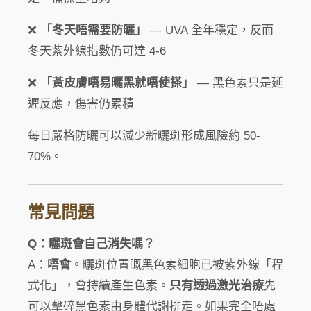
❌
「冬天唔需要防曬」
— UVA 全年穩定，反而
冬天紫外線指數仍可達 4-6
❌
「黃皮膚唔易曬黑就唔使搽」
— 黑色素只是延
遲反應，傷害仍累積
每日嚴格防曬可以減少新曬斑形成風險約 50-
70%。
常見問題
Q：曬斑會自己消失嗎？
A：
唔會
。曬斑位置嘅黑色素細胞已被紫外線「程
式化」，會持續產生色素。
只有透過激光治療
先
可以擊碎黑色素由身體代謝排走。如果完全唔處