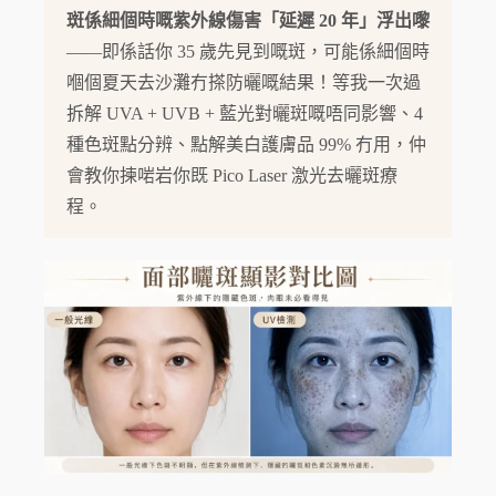
斑係細個時嘅紫外線傷害「延遲 20 年」浮出嚟
——即係話你 35 歲先見到嘅斑，可能係細個時
嗰個夏天去沙灘冇搽防曬嘅結果！等我一次過
拆解 UVA + UVB + 藍光對曬斑嘅唔同影響、4
種色斑點分辨、點解美白護膚品 99% 冇用，仲
會教你揀啱岩你既 Pico Laser 激光去曬斑療
程。