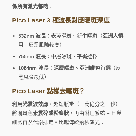
係所有激光都啱
：
Pico Laser 3 種波長對應曬斑深度
532nm 波長
：表淺曬斑、新生曬斑（
亞洲人慎
用
，反黑風險較高）
755nm 波長
：中層曬斑、平衡選擇
1064nm 波長
：
深層曬斑、亞洲膚色首選
（反
黑風險最低）
Pico Laser 點樣去曬斑？
利用
光震波效應
，超短脈衝（一萬億分之一秒）
將曬斑色素
震碎成粉塵狀
，再由淋巴系統 + 巨噬
細胞自然代謝排走。比起傳統納秒激光：