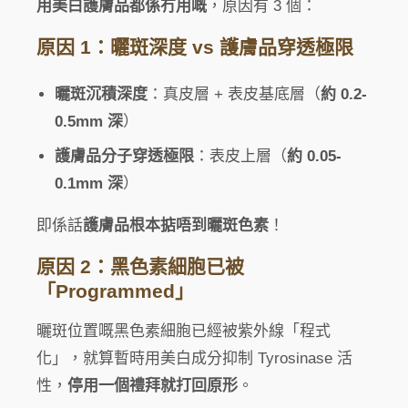
用美白護膚品都係冇用嘅
，原因有 3 個：
原因 1：曬斑深度 vs 護膚品穿透極限
曬斑沉積深度
：真皮層 + 表皮基底層（
約 0.2-
0.5mm 深
）
護膚品分子穿透極限
：表皮上層（
約 0.05-
0.1mm 深
）
即係話
護膚品根本掂唔到曬斑色素
！
原因 2：黑色素細胞已被
「Programmed」
曬斑位置嘅黑色素細胞已經被紫外線「程式
化」，就算暫時用美白成分抑制 Tyrosinase 活
性，
停用一個禮拜就打回原形
。