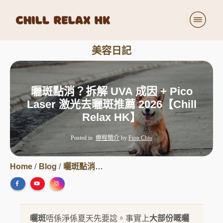
療程詳細
美容日記
價目表
美容日記
曬斑點消？拆解 UVA 成因 + Pico
關於我們
Laser 激光去曬斑推薦 2026【Chill
小小商店
Relax HK】
加入我們
Posted in
療程簡介
by
Fion Chiu
/
/
Home
Blog
曬斑點消？拆解 UVA 成因 + Pico Laser 激光去曬斑推薦 2026【Chill Relax HK】
曬斑
唔係淨係夏天先要諗。事實上
大部份嘅曬