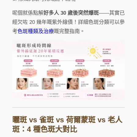
呢個就係點解
好多人 30 歲後突然爆斑
——其實已
經欠咗 20 幾年嘅紫外線債！詳細色斑分類可以參
考
色斑種類及治療
嘅完整指南。
曬斑 vs 雀斑 vs 荷爾蒙斑 vs 老人
斑：4 種色斑大對比