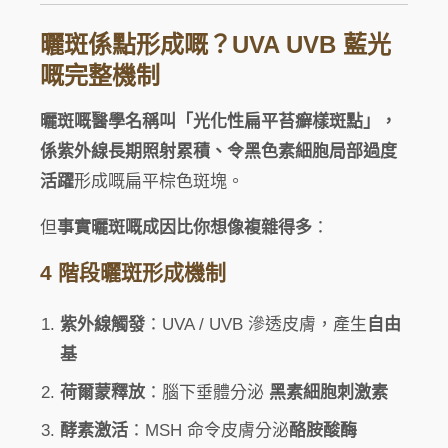
曬斑係點形成嘅？UVA UVB 藍光
嘅完整機制
曬斑嘅醫學名稱叫「光化性扁平苔癬樣斑點」，
係紫外線長期照射累積、令黑色素細胞局部過度
活躍
形成嘅扁平棕色斑塊。
但
事實曬斑嘅成因比你想像複雜得多
：
4 階段曬斑形成機制
紫外線觸發
：UVA / UVB 滲透皮膚，產生
自由
基
荷爾蒙釋放
：腦下垂體分泌
黑素細胞刺激素
酵素激活
：MSH 命令皮膚分泌
酪胺酸酶