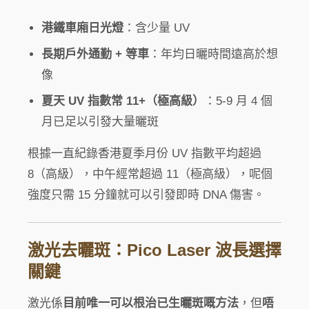
港鐵車廂日光燈
：含少量 UV
長期戶外通勤 + 等車
：年均日曬時間遠高於想
像
夏天 UV 指數常 11+（極高級）
：5-9 月 4 個
月已足以引發大量曬斑
根據一直紀錄香港夏季月份 UV 指數平均超過
8（高級），中午經常超過 11（極高級），呢個
強度只需 15 分鐘就可以引發即時 DNA 傷害。
激光去曬斑：Pico Laser 波長選擇
關鍵
激光係
目前唯一可以根治已生曬斑嘅方法
，但
唔