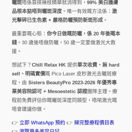
曬斑
唔係靠搽幾枝精華就消得到，
99% 美白護膚
品根本掂唔到曬斑深度
。唯一有效嘅方法係：
激
光擊碎已生色素 + 嚴格防曬預防新斑形成
。
最重要嘅心態：
你今日做嘅防曬，係 20 年後嘅本
錢
。30 歲後唔做防曬，50 歲一定要做激光大救
援。
想試下？
Chill Relax HK
提供
單次收費、無 hard
sell、明碼實價
嘅 Pico Laser 皮秒激光去曬斑療
程，由
Sisters BeautyPro 2023-2026 年優秀專
業美容院認可 + Mesoestetic 認證
團隊主理。療
程前免費評估你嘅曬斑深度同類型，唔啱激光嘅
唔會建議你做。
👉
立即 WhatsApp 預約
👉
睇完整療程價目表
👉
瀏覽更多美容日記