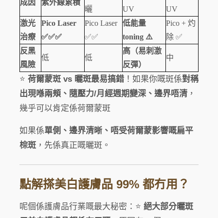
成因
紫外線累積
曬
UV
UV
激光
Pico Laser
Pico Laser
低能量
Pico + 灼
治療
✅✅✅
✅✅
toning ⚠️
除 ✅
反黑
高（易刺激
低
低
中
風險
反彈）
⭐
荷爾蒙斑 vs 曬斑最易搞錯
！如果你嘅斑係
對稱
出現喺兩頰、隨壓力/月經週期變深、邊界唔清
，
幾乎可以肯定係荷爾蒙斑
如果係
單側、邊界清晰、唔受荷爾蒙影響嘅扁平
棕斑
，先係真正嘅曬斑。
點解搽美白護膚品 99% 都冇用？
呢個係護膚品行業嘅最大秘密：⭐
絕大部分曬斑