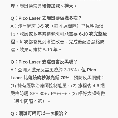
理，曬斑通常會
慢慢加深、擴大
。
Q：Pico Laser 去曬斑要做幾多次？
A：淺層曬斑
3-5 次
（每 4 週間隔）已見明顯淡
化，深層或多年累積曬斑可能需要
6-10 次完整療
程
。每次都會見到漸進改善。完成後配合嚴格防
曬，效果可維持 5-10 年。
Q：Pico Laser 去曬斑會反黑嗎？
A：亞洲人激光反黑風險約 3-15%，
但 Pico
Laser 比傳統納秒激光低 70%
。預防反黑關鍵：
(1) 揀有經驗治療師控制能量、(2) 療程後 4-6 週
嚴格防曬 SPF 30+ / PA++++、(3) 唔好太頻密做
（最少間隔 4 週）。
Q：曬斑可唔可以一次根治？