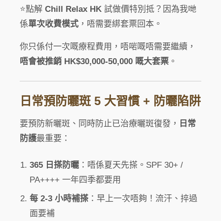
⭐點解
Chill Relax HK
試做價特別抵？因為我哋
係
單次收費模式
，唔需要綁套票回本。
你只係付一次嘅療程費用，唔啱嘅唔需要繼續，
唔會被推銷 HK$30,000-50,000 嘅大套票
。
日常預防曬斑 5 大習慣 + 防曬陷阱
要預防新曬斑、同時防止已治療曬斑復發，
日常
防護
最重要：
365 日搽防曬
：唔係夏天先搽。SPF 30+ /
PA++++ 一年四季都要用
每 2-3 小時補搽
：早上一次唔夠！流汗、捽過
面要補