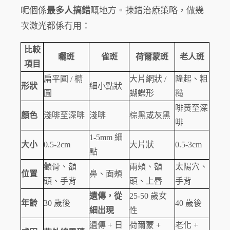
呢個係
最多人搞錯
嘅地方。揀錯治療策略，做幾
次激光都係冇用：
比較
曬斑
雀斑
荷爾蒙斑
老人斑
項目
扁平圓 / 橢
大片網狀 /
隆起、粗
形狀
細小點狀
圓
蝴蝶形
糙
啡黃至深
顏色
淺啡至深啡
淺啡
棕黑或灰黑
啡
1-5mm 細
大小
0.5-2cm
大片狀
0.5-3cm
點
顴骨、額
兩頰、額
太陽穴、
位置
鼻、面頰
頭、手背
頭、上唇
手背
遺傳，從
25-50 歲女
年齡
30 歲後
40 歲後
細出現
性
遺傳 + 日
荷爾蒙 +
老化 +