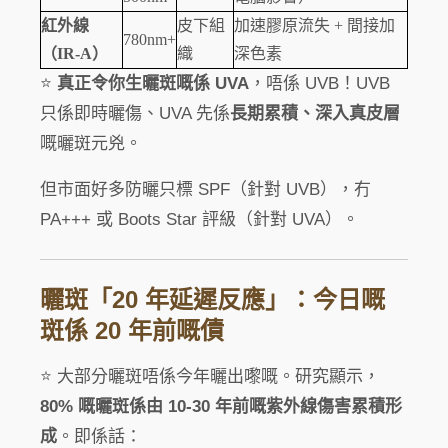
紅外線
皮下組
加速膠原流失 + 間接加
780nm+
（IR-A）
織
深色素
⭐
真正令你生曬斑嘅係 UVA
，唔係 UVB！UVB
只係即時曬傷、UVA 先係
長期累積、深入真皮層
嘅曬斑元兇。
但市面好多防曬只標 SPF（針對 UVB），冇
PA+++ 或 Boots Star 評級（針對 UVA）。
曬斑「20 年延遲反應」：今日嘅
斑係 20 年前嘅債
⭐ 大部分曬斑唔係今年曬出嚟嘅。研究顯示，
80% 嘅曬斑係由 10-30 年前嘅紫外線傷害累積形
成
。即係話：