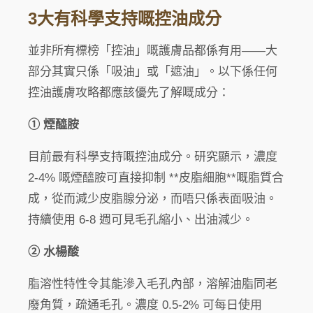
3大有科學支持嘅控油成分
並非所有標榜「控油」嘅護膚品都係有用——大
部分其實只係「吸油」或「遮油」。以下係任何
控油護膚攻略都應該優先了解嘅成分：
① 煙醯胺
目前最有科學支持嘅控油成分。研究顯示，濃度
2-4% 嘅煙醯胺可直接抑制 **皮脂細胞**嘅脂質合
成，從而減少皮脂腺分泌，而唔只係表面吸油。
持續使用 6-8 週可見毛孔縮小、出油減少。
② 水楊酸
脂溶性特性令其能滲入毛孔內部，溶解油脂同老
廢角質，疏通毛孔。濃度 0.5-2% 可每日使用