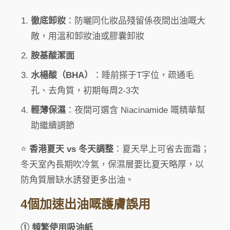
徹底卸妝
：防曬同化妝品殘留係夜間出油嘅大
敵，用溫和卸妝油或膠囊卸妝
胺基酸潔面
水楊酸（BHA）
：睡前搽于T字位，疏通毛
孔、去角質，初期每周2-3次
輕薄保濕
：夜間可選含 Niacinamide 嘅精華幫
助繼續調節
⭐
香港夏天 vs 冬天調整
：夏天早上可省去面霜；
冬天室內長期吹冷氣，保濕層要比夏天略厚，以
防角質層缺水誘發更多出油。
4個加速出油嘅護膚誤用
① 頻繁使用吸油紙