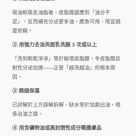
吸油紙吸走油脂後，皮脂腺感應到「油分不
足」，反而補充分泌更多油。應急可用，唔宜過
度依賴。
② 用強力去油洗面乳洗臉 3 次或以上
「洗到乾乾淨淨」等於破壞皮脂膜，令皮脂腺反
射性分泌加速——正是「越洗越油」的根本原
因。
③ 跳過保濕
已詳解於上方誤解拆解，缺水等於加劇出油，唔
係治油之道。
④ 用含礦物油或高封閉性成分嘅護膚品