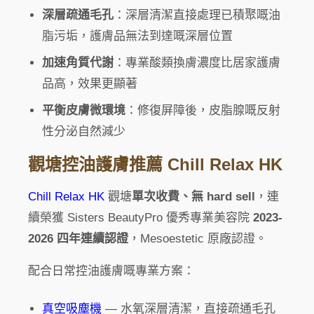
深層疏通毛孔
：深層清潔直接處理已積聚嘅油
脂污垢，護膚品無法到達嘅深層位置
加速角質代謝
：專業酸類換膚濃度比居家護膚
品高，效果更顯著
平衡皮膚微環境
：修復屏障後，皮脂腺嘅反射
性分泌自然減少
觀塘控油護膚推薦 Chill Relax HK
Chill Relax HK
觀塘
單次收費、無 hard sell
，連
續榮獲 Sisters BeautyPro 優秀專業美容院
2023-
2026 四年連續認證
，Mesoestetic 原廠認證。
配合日常控油護膚嘅專業方案：
真空吸塵機
— 水氧深層清潔，直接疏通毛孔