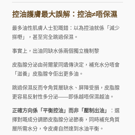
控油護膚最大誤解：控油≠唔保濕
最多油性肌膚人士犯嘅錯：以為控油就係「減少
搽嘢」，甚至完全跳過保濕。
事實上，出油同缺水係兩個獨立機制黎
皮脂腺分泌由荷爾蒙同遺傳決定，補充水分唔會
「滋養」皮脂腺令佢出更多油。
跳過保濕反而令角質層缺水、屏障受損，皮脂腺
更容易反射性多分泌——即係越唔保濕越油。
正確方向係「平衡控油」而非「壓制出油」
：選
擇對嘅成分調節皮脂腺分泌節奏，同時補充角質
層所需水分，令皮膚自然達到水油平衡。