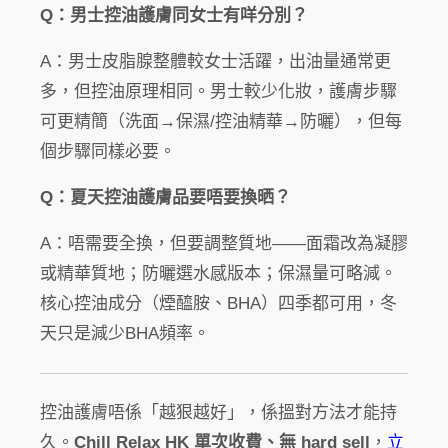
Q：男士控油護膚同女士有咩分別？
A：男士皮脂腺整體較女士活躍，出油量通常更
多，但控油原理相同。男士較少化妝，護膚步驟
可更精簡（洗面→保濕/控油精華→防曬），但每
個步驟同樣必要。
Q：夏天控油護膚品要唔要換晒？
A：唔需要全換，但要調整質地——面霜改為凝膠
或精華質地；防曬選水感版本；保濕量可略減。
核心控油成分（煙醯胺、BHA）四季都可用，冬
天只是減少BHA頻率。
控油護膚唔係「越狠越好」，係搵對方法才能持
久。
Chill Relax HK
單次收費、無 hard sell
，
立