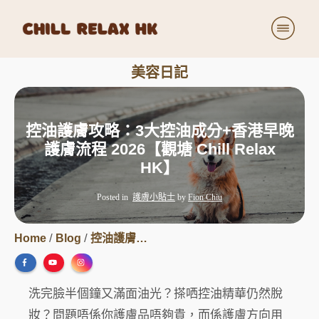
療程詳細
美容日記
價目表
美容日記
控油護膚攻略：3大控油成分+香港早晚
關於我們
護膚流程 2026【觀塘 Chill Relax
小小商店
HK】
加入我們
Posted in
護膚小貼士
by
Fion Chiu
/
/
Home
Blog
控油護膚攻略：3大控油成分+香港早晚護膚流程 2026【觀塘 Chill Relax HK】
洗完臉半個鐘又滿面油光？搽哂控油精華仍然脫
妝？問題唔係你護膚品唔夠貴，而係護膚方向用