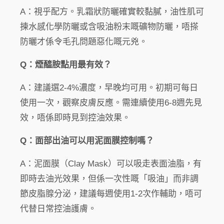
A：視乎配方。乳霜狀防曬確實較黏膩，油性肌可
揀水感化學防曬或含吸油粉末嘅礦物防曬，唔搽
防曬才係令毛孔問題惡化嘅元兇。
Q：煙醯胺點用最有效？
A：建議選2-4%濃度，早晚均可用。初期可每日
使用一次，觀察皮膚反應。需連續使用6-8週先見
效，唔係即時見到控油效果。
Q：面部出油可以用泥面膜控制嗎？
A：泥面膜（Clay Mask）可以吸走表面油脂，有
即時去油光效果，但係一次性嘅「吸油」而非調
節皮脂腺分泌，建議每週使用1-2次作輔助，唔可
代替日常控油護膚。