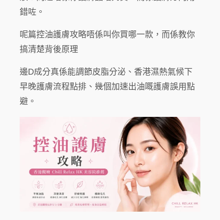
錯咗。
呢篇控油護膚攻略唔係叫你買哪一款，而係教你
搞清楚背後原理
邊D成分真係能調節皮脂分泌、香港濕熱氣候下
早晚護膚流程點排、幾個加速出油嘅護膚誤用點
避。