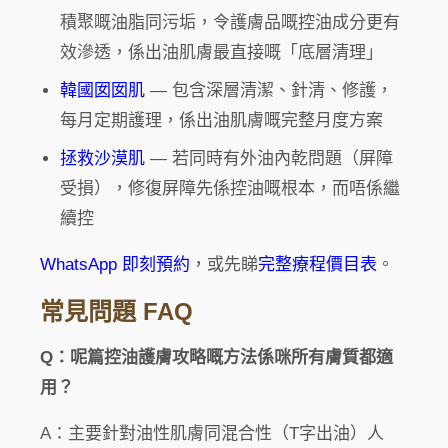
積聚嘅油脂同污垢，令護膚品嘅控油成分更有
效滲透，係出油肌膚最直接嘅「底層清理」
韓國囡囡肌
— 包含深層清潔、針清、修護，
每月定期護理，係出油肌膚嘅完整月度方案
拯救沙漠肌
— 若同時有外油內乾問題（屏障
受損），修復屏障先係控油嘅根本，而唔係繼
續控
WhatsApp 即刻預約
，或先睇
完整療程價目表
。
常見問題 FAQ
Q：呢篇控油護膚攻略嘅方法係咪所有膚質都適
用？
A：主要針對油性肌膚同混合性（T字出油）人