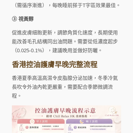
（需循序漸進），每晚睡前搽于T字區效果最佳。
③ 視黃醇
促進皮膚細胞更新，調節角質化速度，長期使用
能改善毛孔結構同出油問題。需要從低濃度起步
（0.025-0.1%），建議晚用並做好防曬。
香港控油護膚早晚完整流程
香港夏季高溫高濕令皮脂腺分泌加速，冬季冷氣
長吹令外油內乾更嚴重，需要配合季節微調流
程。