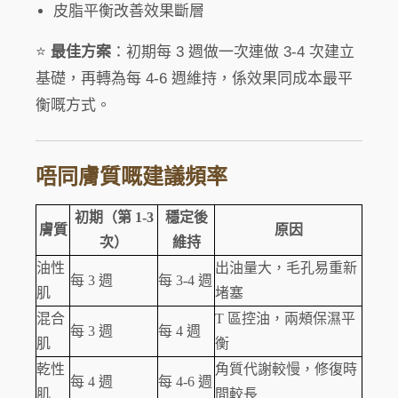
皮脂平衡改善效果斷層
⭐
最佳方案
：初期每 3 週做一次連做 3-4 次建立
基礎，再轉為每 4-6 週維持，係效果同成本最平
衡嘅方式。
唔同膚質嘅建議頻率
初期（第 1-3
穩定後
膚質
原因
次）
維持
油性
出油量大，毛孔易重新
每 3 週
每 3-4 週
肌
堵塞
混合
T 區控油，兩頰保濕平
每 3 週
每 4 週
肌
衡
乾性
角質代謝較慢，修復時
每 4 週
每 4-6 週
肌
間較長