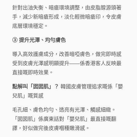
針對出油失衡、暗瘡環境調整，由皮脂腺源頭著
手，減少新暗瘡形成，淡化輕微暗瘡印，令皮膚
底層環境穩定。
③ 提升光澤、均勻膚色
導入高效護膚成分，改善暗啞膚色，做完即時感
受到皮膚光澤感明顯提升——係香港客人反映最
直接嘅即時效果。
點解叫「囡囡肌」？
韓國皮膚管理追求嘅係「嬰
兒肌」嘅質感
毛孔細、膚色均勻、透亮有光澤、觸感細緻。
「囡囡肌」係廣東話對「嬰兒肌」最直接嘅翻
譯，好似做完後皮膚嗰種嫩滑感。