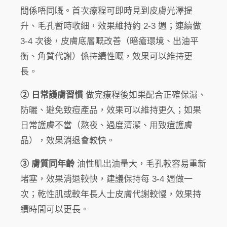
間係唔同嘅。首次療程可即時見到皮膚光澤提
升、毛孔暫時收細，效果維持約 2-3 週；連續做
3-4 次後，皮膚底層嘅改善（暗瘡環境、出油平
衡、角質代謝）係持續性嘅，效果可以維持更
長。
② 日常護膚習慣
做完療程後如果配合正確保濕、
防曬、避免致痘產品，效果可以維持更久；如果
日常護膚不當（熬夜、過度清潔、用致痘護膚
品），效果消退會較快。
③ 膚質同年齡
油性肌出油量大，毛孔較容易重新
堵塞，效果消退較快，建議保持每 3-4 週做一
次；乾性肌或較年長人士皮膚代謝較慢，效果持
續時間可以更長。