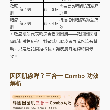
敏感
需要更長時間穩定皮膚
每 4 週
每 4-6 週
肌
屏障
暗瘡
持續控制暗瘡環境最有
每 3 週
每 3-4 週
肌
效
⭐ 敏感肌唔代表唔適合做囡囡肌——韓國囡囡肌
係低刺激性療程，對敏感肌嘅皮膚屏障修護有幫
助，只是建議間距稍長，讓皮膚有足夠時間修
復。
囡囡肌係咩？三合一 Combo 功效
解析