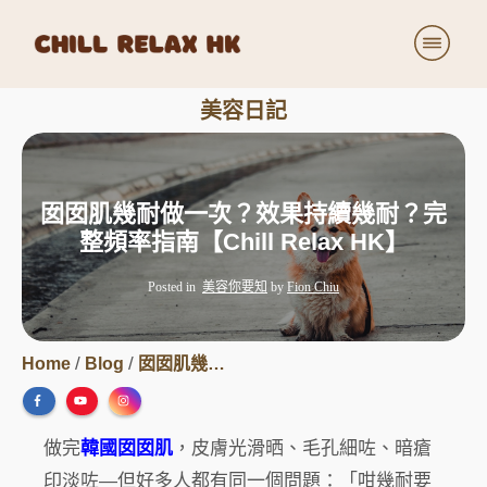
療程詳細
美容日記
價目表
美容日記
關於我們
囡囡肌幾耐做一次？效果持續幾耐？完
整頻率指南【Chill Relax HK】
小小商店
加入我們
Posted in
美容你要知
by
Fion Chiu
/
/
Home
Blog
囡囡肌幾耐做一次？效果持續幾耐？完整頻率指南【Chill Relax HK】
做完
韓國囡囡肌
，皮膚光滑晒、毛孔細咗、暗瘡
印淡咗—但好多人都有同一個問題：「咁幾耐要