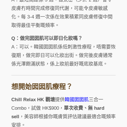
皮膚冇時間完成修復同代謝，可能令皮膚敏感
化。每 3-4 週一次係在效果積累同皮膚修復中間
取得最佳平衡嘅頻率。
Q：做完囡囡肌可以即日化妝嗎？
A：可以。韓國囡囡肌係低刺激性療程，唔需要恢
復期，做完即日可以化妝出街。做完後皮膚通常
係光澤飽滿狀態，係上妝前最好嘅底妝基底。
想開始囡囡肌療程？
Chill Relax HK 觀塘
提供
韓國囡囡肌
三合一
Combo，試做 HK$900，
單次收費、無 hard
sell
，美容師根據你嘅膚質評估建議最適合嘅頻率
安排。