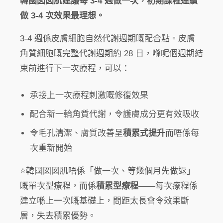
韓國囡囡肌建議每 3-4 週做一次，初期課程連續
做 3-4 次效果最理想。
3-4 週係皮膚細胞自然代謝週期嘅配合點。皮膚
角質細胞嘅完整代謝週期約 28 日，喺呢個週期結
束前進行下一次療程，可以：
承接上一次療程刺激嘅修復效果
配合新一輪角質代謝，令護膚成分更有效吸收
令毛孔清潔、膚質改善呈
積累式提升
而唔係每
次重新開始
⭐韓國囡囡肌唔係「做一次、等幾個月先做返」
嘅單次型療程，而係
積累型療程
——每次療程係
建立喺上一次嘅基礎上，間距太長會令效果斷
層，失去積累優勢。