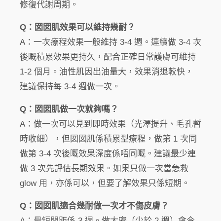
修復代謝周期。
Q：囡囡肌效果可以維持幾耐？
A：一次療程效果一般維持 3-4 週。連續做 3-4 次
後嘅積累效果更持久，配合正確日常護膚可維持
1-2 個月。油性肌因出油量大，效果消退較快，
建議保持每 3-4 週做一次。
Q：囡囡肌做一次就夠嗎？
A：做一次可以見到即時效果（光澤提升、毛孔暫
時收細），但囡囡肌係積累型療程，做第 1 次同
做第 3-4 次後嘅效果深度係唔同嘅。建議最少連
做 3 次先評估長期效果。如果只做一次當急救
glow 用，亦係可以，但要了解效果只係短期。
Q：囡囡肌適合幾耐做一次才不傷皮膚？
A：最短間距係 3 週。做太密（少於 2 週）會令