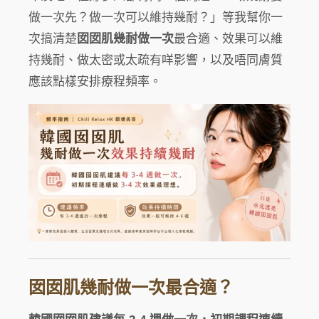
做一次先？做一次可以維持幾耐？」等我幫你一
次搞清楚
囡囡肌幾耐做一次
最合適、效果可以維
持幾耐、做太密或太疏有咩影響，以及唔同膚質
應該點樣安排療程頻率。
囡囡肌幾耐做一次最合適？