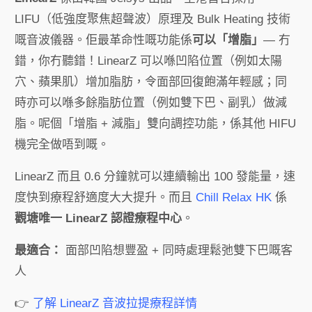
LIFU（低強度聚焦超聲波）原理及 Bulk Heating 技術
嘅音波儀器。佢最革命性嘅功能係
可以「增脂」
— 冇
錯，你冇聽錯！LinearZ 可以喺凹陷位置（例如太陽
穴、蘋果肌）增加脂肪，令面部回復飽滿年輕感；同
時亦可以喺多餘脂肪位置（例如雙下巴、副乳）做減
脂。呢個「增脂 + 減脂」雙向調控功能，係其他 HIFU
機完全做唔到嘅。
LinearZ 而且 0.6 分鐘就可以連續輸出 100 發能量，速
度快到療程舒適度大大提升。而且
Chill Relax HK
係
觀塘唯一 LinearZ 認證療程中心
。
最適合：
面部凹陷想豐盈 + 同時處理鬆弛雙下巴嘅客
人
👉
了解 LinearZ 音波拉提療程詳情