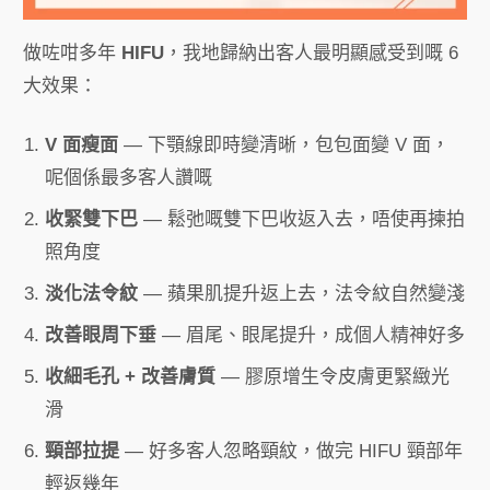
做咗咁多年
HIFU
，我地歸納出客人最明顯感受到嘅 6
大效果：
V 面瘦面
— 下顎線即時變清晰，包包面變 V 面，
呢個係最多客人讚嘅
收緊雙下巴
— 鬆弛嘅雙下巴收返入去，唔使再揀拍
照角度
淡化法令紋
— 蘋果肌提升返上去，法令紋自然變淺
改善眼周下垂
— 眉尾、眼尾提升，成個人精神好多
收細毛孔 + 改善膚質
— 膠原增生令皮膚更緊緻光
滑
頸部拉提
— 好多客人忽略頸紋，做完 HIFU 頸部年
輕返幾年