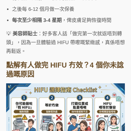
之後每 6-12 個月做一次保養
每次至少相隔 3-4 星期
，俾皮膚足夠恢復時間
💡
美容師貼士
：好多客人話「做完第一次就返唔到轉
頭」，因為一旦體驗過 HIFU 帶嚟嘅緊緻感，真係唔想
再鬆返。
點解有人做完 HIFU 冇效？4 個你未諗
過嘅原因