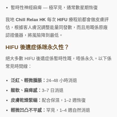
暫時性神經麻痺 — 極罕見，通常數星期恢復
我地
Chill Relax HK
每次
HIFU
療程前都會做皮膚評
估，根據客人膚況調整能量同發數，而且用嘅係原廠
認證儀器，將風險降到最低。
HIFU 後遺症係咪永久性？
絕大多數 HIFU 後遺症係暫時性嘅，唔係永久。以下係
常見時間線：
泛紅、輕微腫脹：
24–48 小時消退
酸軟、麻痺感：
3–7 日消退
皮膚乾燥緊繃：
配合保濕，1–2 週恢復
輕微凹凸不平感：
罕見，1–4 週自然消退