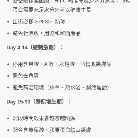
密密敷保濕面膜！HIFU 熱能令皮膚水分蒸發，膠原
蛋白需要充足水分先可以健康生長
出街必搽 SPF30+ 防曬
避免化濃妝，用溫和潔面產品
Day 4-14（避刺激期）：
停用含果酸、A 醇、水楊酸、酒精嘅護膚品
避免去角質
避免高溫環境（桑拿、熱水浴、劇烈運動）
Day 15-90（膠原增生期）：
呢段時間效果會越嚟越明顯
配合含玻尿酸、膠原蛋白精華護膚