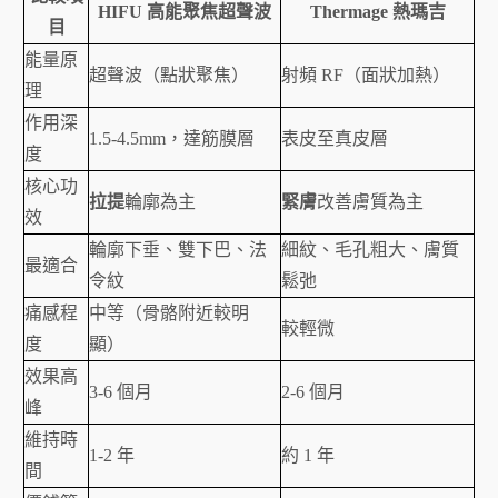
HIFU 高能聚焦超聲波
Thermage 熱瑪吉
目
能量原
超聲波（點狀聚焦）
射頻 RF（面狀加熱）
理
作用深
1.5-4.5mm，達筋膜層
表皮至真皮層
度
核心功
拉提
輪廓為主
緊膚
改善膚質為主
效
輪廓下垂、雙下巴、法
細紋、毛孔粗大、膚質
最適合
令紋
鬆弛
痛感程
中等（骨骼附近較明
較輕微
度
顯）
效果高
3-6 個月
2-6 個月
峰
維持時
1-2 年
約 1 年
間