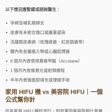
以下情況應暫緩或諮詢醫生：
孕婦及哺乳期婦女
皮膚有未癒合傷口或嚴重感染
活躍期皮膚病（玫瑰痤瘡、紅斑狼瘡等）
體內有金屬植入物或心臟起搏器
9 個月內曾使用異維甲酸（Accutane）
1 個月內曾做激光或射頻療程
半年內曾做面部填充或埋線手術
家用 HIFU 機 vs 美容院 HIFU｜一個
公式幫你計
近年家用 HIFU 機好流行，但效果同美容院相比差幾