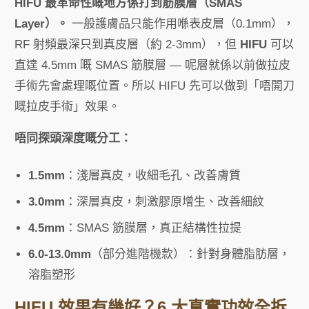
HIFU 最革命性嘅地方係打到筋膜層（SMAS
Layer）。
一般護膚品只能作用喺表皮層（0.1mm），
RF 射頻最深只到真皮層（約 2-3mm），但
HIFU
可以
直達 4.5mm 嘅 SMAS 筋膜層 — 呢層就係以前做拉皮
手術先會處理嘅位置。所以 HIFU 先可以做到「唔開刀
嘅拉皮手術」效果。
唔同探頭深度嘅分工：
1.5mm
：淺層真皮，收細毛孔、改善膚質
3.0mm
：深層真皮，刺激膠原增生、改善細紋
4.5mm
：SMAS 筋膜層，真正結構性拉提
6.0-13.0mm
（部分進階機款）：針對身體脂肪層，
溶脂塑形
HIFU 效果有幾好？6 大真實功效全拆