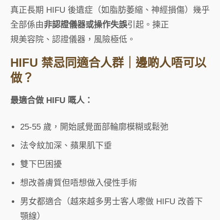
真正長期 HIFU 後遺症（如脂肪萎縮、神經損傷）幾乎
全部係由
非認證儀器或操作失誤
引起。揀正
規美容院、認證儀器，風險極低。
HIFU 禁忌同適合人群｜邊啲人唔可以
做？
最適合做 HIFU 嘅人：
25-55 歲，開始感覺面部輪廓模糊或鬆弛
法令紋加深、蘋果肌下垂
雙下巴困擾
想改善膚質但唔想做入侵性手術
男女都適合（越來越多男士客人嚟做 HIFU 改善下
顎線）