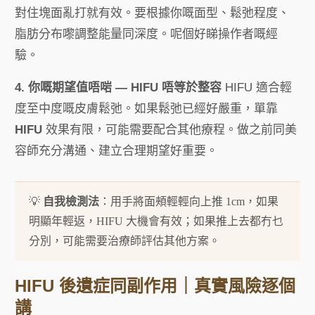
對住塊面亂打就有效。要根據你嘅面型、鬆弛程度、
脂肪分布嚟調整能量同深度。呢個好睇操作者嘅經
驗。
4. 你嘅期望值唔啱 — HIFU 唔等於整容
HIFU 適合輕
度至中度嘅皮膚鬆弛。如果鬆弛已經好嚴重，單靠
HIFU
效果有限，可能需要配合其他療程。做之前同美
容師充分溝通、建立合理期望好重要。
💡
自我檢測法
：用手將面頰輕輕向上推 1cm，如果
明顯年輕返，HIFU 大機會有效；如果推上去都冇乜
分別，可能需要治療師評估其他方案。
HIFU 後遺症同副作用｜真實風險逐個
講