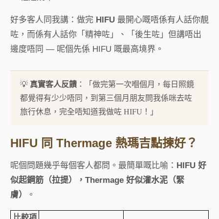
好多客人同我講：做完
HIFU
最開心嘅唔係有人話你靚
咗，而係有人話你「精神咗」、「後生咗」但講唔出
邊度唔同 — 呢個先係 HIFU 嘅最高境界。
💡
真實客人反饋
：「做完第一次嗰個月，每日照鏡
都覺得有少少唔同，到第三個月朋友問我係咪去咗
旅行休息，完全唔知道我做咗 HIFU！」
HIFU 同 Thermage 熱瑪吉點揀好？
呢個問題幾乎每個客人都問。最簡單嘅比喻：
HIFU 好
似起鋼筋（拉提），Thermage 好似灌水泥（緊
膚）
。
比較項