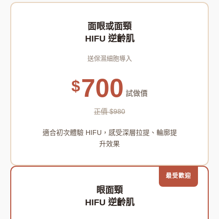
面眼或面頸
HIFU 逆齡肌
送保濕細胞導入
700
$
試做價
正價 $980
適合初次體驗 HIFU，感受深層拉提、輪廓提
升效果
最受歡迎
眼面頸
HIFU 逆齡肌