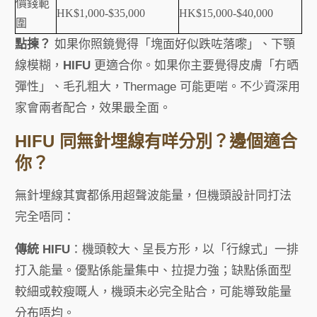
價錢範
HK$1,000-$35,000
HK$15,000-$40,000
圍
點揀？
如果你照鏡覺得「塊面好似跌咗落嚟」、下顎
線模糊，
HIFU
更適合你。如果你主要覺得皮膚「冇晒
彈性」、毛孔粗大，Thermage 可能更啱。不少資深用
家會兩者配合，效果最全面。
HIFU 同無針埋線有咩分別？邊個適合
你？
無針埋線其實都係用超聲波能量，但機頭設計同打法
完全唔同：
傳統 HIFU
：機頭較大、呈長方形，以「行線式」一排
打入能量。優點係能量集中、拉提力強；缺點係面型
較細或較瘦嘅人，機頭未必完全貼合，可能導致能量
分布唔均。