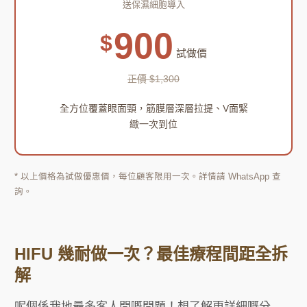
送保濕細胞導入
900
$
試做價
正價 $1,300
全方位覆蓋眼面頸，筋膜層深層拉提、V面緊
緻一次到位
* 以上價格為試做優惠價，每位顧客限用一次。詳情請 WhatsApp 查
詢。
HIFU 幾耐做一次？最佳療程間距全拆
解
呢個係我地最多客人問嘅問題！想了解更詳細嘅分