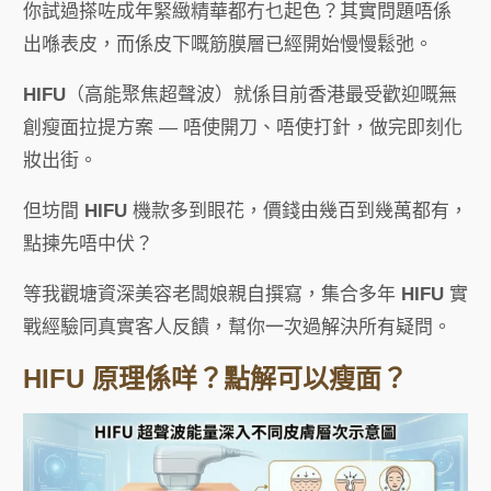
你試過搽咗成年緊緻精華都冇乜起色？其實問題唔係
出喺表皮，而係皮下嘅筋膜層已經開始慢慢鬆弛。
HIFU
（高能聚焦超聲波）就係目前香港最受歡迎嘅無
創瘦面拉提方案 — 唔使開刀、唔使打針，做完即刻化
妝出街。
但坊間
HIFU
機款多到眼花，價錢由幾百到幾萬都有，
點揀先唔中伏？
等我觀塘資深美容老闆娘親自撰寫，集合多年
HIFU
實
戰經驗同真實客人反饋，幫你一次過解決所有疑問。
HIFU 原理係咩？點解可以瘦面？