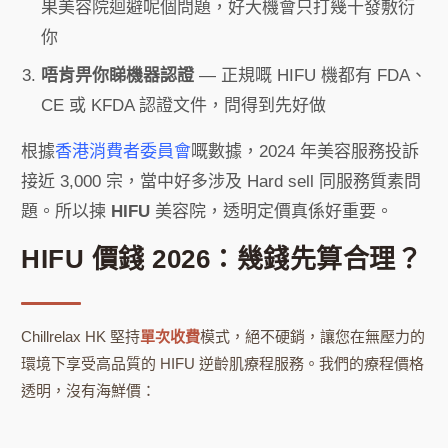
果美容院迴避呢個問題，好大機會只打幾十發敷衍
你
唔肯畀你睇機器認證
— 正規嘅 HIFU 機都有 FDA、
CE 或 KFDA 認證文件，問得到先好做
根據
香港消費者委員會
嘅數據，2024 年美容服務投訴
接近 3,000 宗，當中好多涉及 Hard sell 同服務質素問
題。所以揀
HIFU
美容院，透明定價真係好重要。
HIFU 價錢 2026：幾錢先算合理？
Chillrelax HK 堅持
單次收費
模式，絕不硬銷，讓您在無壓力的
環境下享受高品質的 HIFU 逆齡肌療程服務。我們的療程價格
透明，沒有海鮮價：