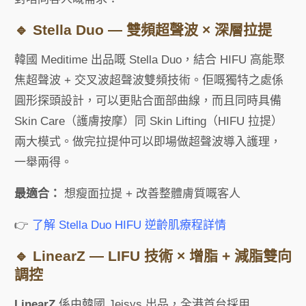
🔹 Stella Duo — 雙頻超聲波 × 深層拉提
韓國 Meditime 出品嘅 Stella Duo，結合 HIFU 高能聚
焦超聲波 + 交叉波超聲波雙頻技術。佢嘅獨特之處係
圓形探頭設計，可以更貼合面部曲線，而且同時具備
Skin Care（護膚按摩）同 Skin Lifting（HIFU 拉提）
兩大模式。做完拉提仲可以即場做超聲波導入護理，
一舉兩得。
最適合：
想瘦面拉提 + 改善整體膚質嘅客人
👉
了解 Stella Duo HIFU 逆齡肌療程詳情
🔹 LinearZ — LIFU 技術 × 增脂 + 減脂雙向
調控
LinearZ
係由韓國
Jeisys
出品，全港首台採用