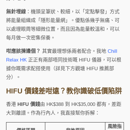
無針埋線
：機頭呈筆狀、較細，以「定點擊發」方式
將能量組織成「隱形能量網」。優點係幾乎無痛、可
以處理眼周等細微位置，而且因為能量較溫和，可以
每月做一次密集保養。
咁應該揀邊個？
其實最理想係兩者配合。我地
Chill
Relax HK
正正有兩部唔同技術嘅 HIFU 儀器，可以根
據你嘅需求配搭使用（詳見下方觀塘 HIFU 推薦部
分）。
HIFU 價錢差咁遠？教你識破低價陷阱
香港
HIFU 價錢
由 HK$388 到 HK$35,000 都有，差距
大到離譜。作為行內人，我直接幫你拆解：
風險指