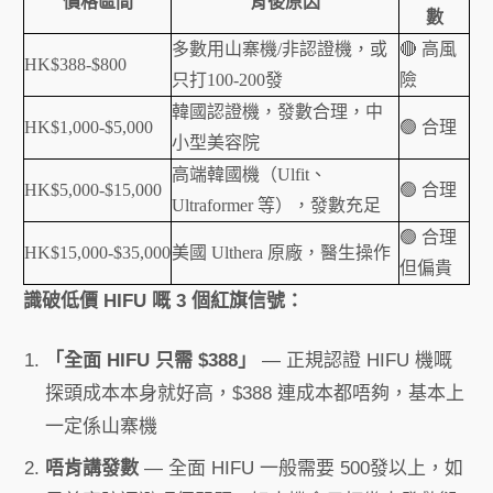
價格區間
背後原因
數
多數用山寨機/非認證機，或
🔴 高風
HK$388-$800
只打100-200發
險
韓國認證機，發數合理，中
HK$1,000-$5,000
🟢 合理
小型美容院
高端韓國機（Ulfit、
HK$5,000-$15,000
🟢 合理
Ultraformer 等），發數充足
🟢 合理
HK$15,000-$35,000
美國 Ulthera 原廠，醫生操作
但偏貴
識破低價 HIFU 嘅 3 個紅旗信號：
「全面 HIFU 只需 $388」
— 正規認證 HIFU 機嘅
探頭成本本身就好高，$388 連成本都唔夠，基本上
一定係山寨機
唔肯講發數
— 全面 HIFU 一般需要 500發以上，如