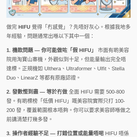
做完
HIFU
覺得「冇感覺」？先唔好灰心。根據我地多
年經驗，問題通常出喺以下其中一個：
1. 機款問題 — 你可能做咗「假 HIFU」
市面有啲美容
院用淘寶山寨機，外觀似到十足，但能量輸出完全唔
達標。正規機如 Ulthera、Ultraformer、Ulfit、Stella
Duo、LinearZ 等都有原廠認證。
2. 發數慳到盡 — 等於冇做
全面 HIFU 需要 500-800
發。有啲標榜「低價 HIFU」嘅美容院實際只打 100-
200 發，覆蓋範圍根本唔夠。你可以要求美容師喺做之
前講清楚打幾多發。
3. 操作者經驗不足 — 打錯位置或能量唔啱
HIFU 唔係