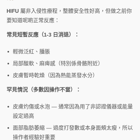
HIFU
屬非入侵性療程，整體安全性好高，但做之前你
要知道呢啲正常反應：
常見短暫反應（1-3 日消退）：
輕微泛紅、腫脹
局部酸軟、麻痺感（特別係骨骼附近）
皮膚暫時乾燥（因為熱能蒸發水分）
罕見情況（多數因操作不當）：
皮膚灼傷或水泡 — 通常因為用了非認證儀器或能量
設定過高
面部脂肪萎縮 — 過度打發數或本身面頰太瘦，所以
操作者經驗好重要