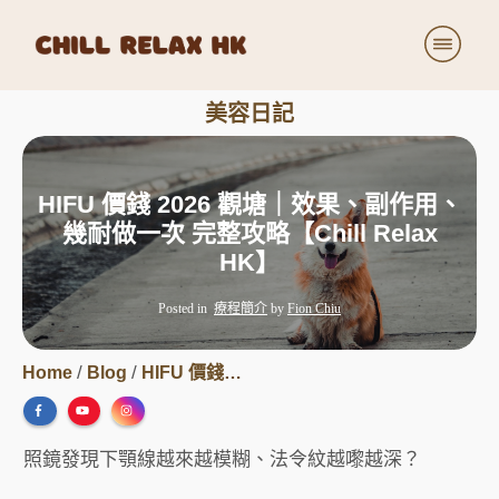
療程詳細
美容日記
價目表
美容日記
HIFU 價錢 2026 觀塘｜效果、副作用、
關於我們
幾耐做一次 完整攻略【Chill Relax
小小商店
HK】
加入我們
Posted in
療程簡介
by
Fion Chiu
/
/
Home
Blog
HIFU 價錢 2026 觀塘｜效果、副作用、幾耐做一次 完整攻略【Chill Relax HK】
照鏡發現下顎線越來越模糊、法令紋越嚟越深？