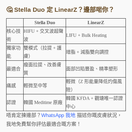
🤔 Stella Duo 定 LinearZ？邊部啱你？
Stella Duo
LinearZ
核心技
HIFU + 交叉波超聲
LIFU + Bulk Heating
術
波
獨家功
雙模式（拉提 + 護
增脂 + 減脂雙向調控
能
膚）
瘦面拉提、改善膚
最適合
面部凹陷豐盈、精準塑形
質
輕微（Z 形能量降低灼傷風
痛感
輕微至中等
險）
韓國 KFDA + 觀塘唯一認證
認證
韓國 Meditime 原廠
中心
唔肯定揀邊部？
WhatsApp 我地
描述你嘅皮膚狀況，
我地免費幫你評估最適合嘅方案！